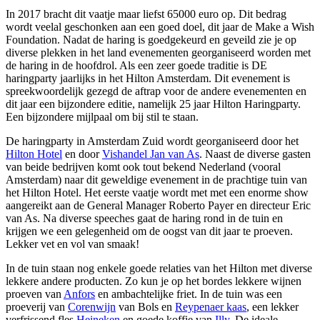
In 2017 bracht dit vaatje maar liefst 65000 euro op. Dit bedrag
wordt veelal geschonken aan een goed doel, dit jaar de Make a Wish
Foundation. Nadat de haring is goedgekeurd en geveild zie je op
diverse plekken in het land evenementen georganiseerd worden met
de haring in de hoofdrol. Als een zeer goede traditie is DE
haringparty jaarlijks in het Hilton Amsterdam. Dit evenement is
spreekwoordelijk gezegd de aftrap voor de andere evenementen en
dit jaar een bijzondere editie, namelijk 25 jaar Hilton Haringparty.
Een bijzondere mijlpaal om bij stil te staan.
De haringparty in Amsterdam Zuid wordt georganiseerd door het
Hilton Hotel
en door
Vishandel Jan van As
. Naast de diverse gasten
van beide bedrijven komt ook tout bekend Nederland (vooral
Amsterdam) naar dit geweldige evenement in de prachtige tuin van
het Hilton Hotel. Het eerste vaatje wordt met met een enorme show
aangereikt aan de General Manager Roberto Payer en directeur Eric
van As. Na diverse speeches gaat de haring rond in de tuin en
krijgen we een gelegenheid om de oogst van dit jaar te proeven.
Lekker vet en vol van smaak!
In de tuin staan nog enkele goede relaties van het Hilton met diverse
lekkere andere producten. Zo kun je op het bordes lekkere wijnen
proeven van
Anfors
en ambachtelijke friet. In de tuin was een
proeverij van
Corenwijn
van Bols en
Reypenaer kaas
, een lekker
verfrissend fles
Heineken
en goede koffie van
Illy
. De ideale