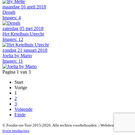
maandag 16 april 2018
Dengh
Images: 4
zaterdag 05 mei 2018
Het Ketelhuis Utrecht
Images: 12
zondag 21 januari 2018
Joelia by Mario
Images: 11
Pagina 1 van 3
Start
Vorige
1
2
3
Volgende
Einde
© Foodie-on-Toer 2015-2026. Alle rechten voorbehouden. | Webdesign:
van 't
leven
producties
.