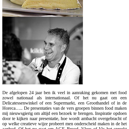
De afgelopen 24 jaar ben ik veel in aanraking gekomen met food
zowel nationaal als internationaal. Of het nu gaat om een
Delicatessenwinkel of een Supermarkt, een Groothandel of in de
Horeca….. De presentaties van de vers groepen binnen food maken
mij nieuwsgierig om altijd een bezoek te brengen. Inspiratie opdoen
door te kijken naar presentatie, hoe wordt ambacht overgebracht of
op welke creatieve wijze probeert men onderscheid maken in de het
aanbod. Of het nu gaat om AGF, Brood, Vlees of Vis het spreekt