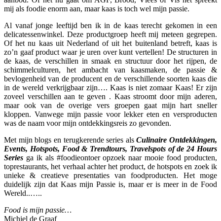
mij als foodie enorm aan, maar kaas is toch wel mijn passie.
Al vanaf jonge leeftijd ben ik in de kaas terecht gekomen in een
delicatessenwinkel. Deze productgroep heeft mij meteen gegrepen.
Of het nu kaas uit Nederland of uit het buitenland betreft, kaas is
zo’n gaaf product waar je uren over kunt vertellen! De structuren in
de kaas, de verschillen in smaak en structuur door het rijpen, de
schimmelculturen, het ambacht van kaasmaken, de passie &
bevlogenheid van de producent en de verschillende soorten kaas die
in de wereld verkrijgbaar zijn…. Kaas is niet zomaar Kaas! Er zijn
zoveel verschillen aan te geven . Kaas stroomt door mijn aderen,
maar ook van de overige vers groepen gaat mijn hart sneller
kloppen. Vanwege mijn passie voor lekker eten en versproducten
was de naam voor mijn ontdekkingsreis zo gevonden.
Met mijn blogs en terugkerende series als
Culinaire Ontdekkingen,
Events, Hotspots, Food & Trendtours, Travelspots of de 24 Hours
Series
ga ik als #foodieontoer opzoek naar mooie food producten,
toprestaurants, het verhaal achter het product, de hotspots en zoek ik
unieke & creatieve presentaties van foodproducten. Het moge
duidelijk zijn dat Kaas mijn Passie is, maar er is meer in de Food
Wereld..…..
Food is mijn passie…
Michiel de Graaf