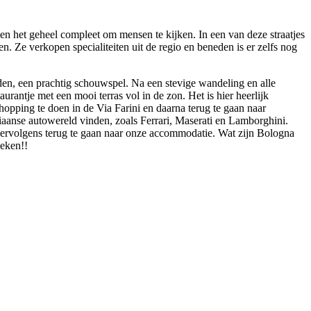
aken het geheel compleet om mensen te kijken. In een van deze straatjes
en. Ze verkopen specialiteiten uit de regio en beneden is er zelfs nog
den, een prachtig schouwspel. Na een stevige wandeling en alle
urantje met een mooi terras vol in de zon. Het is hier heerlijk
shopping te doen in de Via Farini en daarna terug te gaan naar
iaanse autowereld vinden, zoals Ferrari, Maserati en Lamborghini.
vervolgens terug te gaan naar onze accommodatie. Wat zijn Bologna
oeken!!