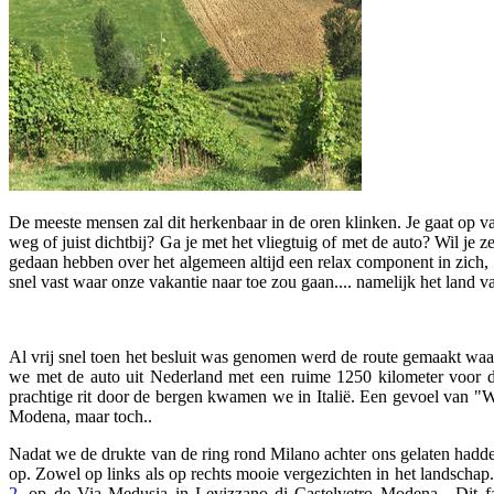
De meeste mensen zal dit herkenbaar in de oren klinken. Je gaat op va
weg of juist dichtbij? Ga je met het vliegtuig of met de auto? Wil j
gedaan hebben over het algemeen altijd een relax component in zich, m
snel vast waar onze vakantie naar toe zou gaan.... namelijk het land 
Al vrij snel toen het besluit was genomen werd de route gemaakt waa
we met de auto uit Nederland met een ruime 1250 kilometer voor d
prachtige rit door de bergen kwamen we in Italië. Een gevoel van "W
Modena, maar toch..
Nadat we de drukte van de ring rond Milano achter ons gelaten had
op. Zowel op links als op rechts mooie vergezichten in het landschap
2
, op de Via Medusia in Levizzano di Castelvetro Modena. Dit fami