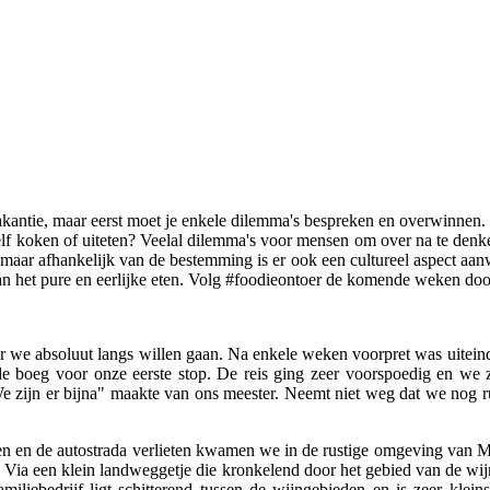
kantie, maar eerst moet je enkele dilemma's bespreken en overwinnen. Wi
e zelf koken of uiteten? Veelal dilemma's voor mensen om over na te den
aar afhankelijk van de bestemming is er ook een cultureel aspect aanwez
van het pure en eerlijke eten. Volg #foodieontoer de komende weken door
r we absoluut langs willen gaan. Na enkele weken voorpret was uiteind
e boeg voor onze eerste stop. De reis ging zeer voorspoedig en we 
e zijn er bijna" maakte van ons meester. Neemt niet weg dat we nog ru
den en de autostrada verlieten kwamen we in de rustige omgeving van 
. Via een klein landweggetje die kronkelend door het gebied van de wi
liebedrijf ligt schitterend tussen de wijngebieden en is zeer klei