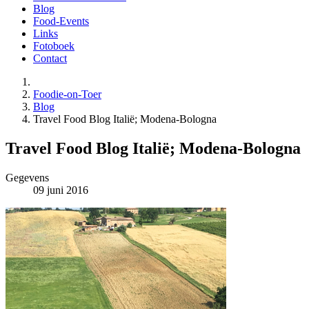
Blog
Food-Events
Links
Fotoboek
Contact
Foodie-on-Toer
Blog
Travel Food Blog Italië; Modena-Bologna
Travel Food Blog Italië; Modena-Bologna
Gegevens
09 juni 2016