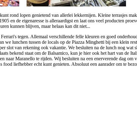
n kunt rond lopen genietend van allerlei lekkernijen. Kleine terrasjes m
1905 en de eigenaresse is alleraardigst en laat ons veel producten proev
ren kunnen blijven, maar helaas kan dit niet...
errari's tegen. Allemaal verschillende felle kleuren en goed onderhou
n we lunchen tussen de locals op de Piazza Minghetti bij een klein resta
et per slot van rekening ook vakantie. We besluiten na de lunch nog wat 
ats bekend staat om de Balsamico, kun je hier ook het hart van de Ital
en naar Maranello te rijden. Wij besluiten na een enerverende dag om 
als food liefhebber echt kunt genieten. Absoluut een aanrader om te bez