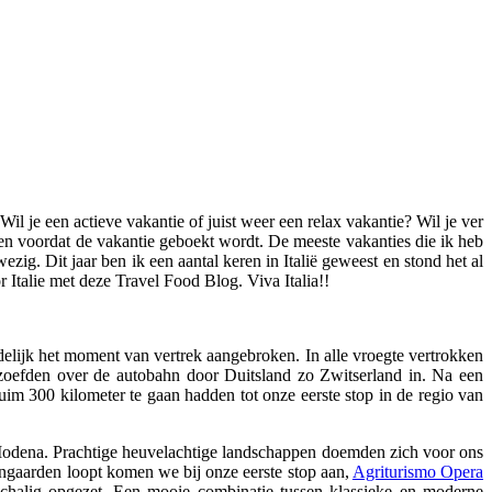
l je een actieve vakantie of juist weer een relax vakantie? Wil je ver
ken voordat de vakantie geboekt wordt. De meeste vakanties die ik heb
ig. Dit jaar ben ik een aantal keren in Italië geweest en stond het al
 Italie met deze Travel Food Blog. Viva Italia!!
elijk het moment van vertrek aangebroken. In alle vroegte vertrokken
zoefden over de autobahn door Duitsland zo Zwitserland in. Na een
im 300 kilometer te gaan hadden tot onze eerste stop in de regio van
Modena. Prachtige heuvelachtige landschappen doemden zich voor ons
jngaarden loopt komen we bij onze eerste stop aan,
Agriturismo Opera
nschalig opgezet. Een mooie combinatie tussen klassieke en moderne